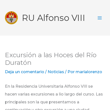
Ir
al
RU Alfonso VIII
contenido
Excursión a las Hoces del Río
Duratón
Deja un comentario
/
Noticias
/ Por
marialorenzo
En la Residencia Universitaria Alfonso VIII se
hacen varias excursiones a lio largo del curso. Las
principales son la que presentamos a
continuación y otra excursión a una ciudad