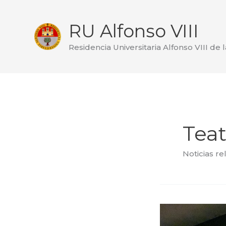
Ir
al
RU Alfonso VIII
contenido
Residencia Universitaria Alfonso VIII de 
Teat
Noticias re
Fotos
Teatro