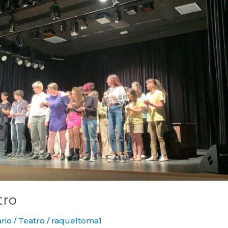
tro
rio
/
Teatro
/
raqueltoma1