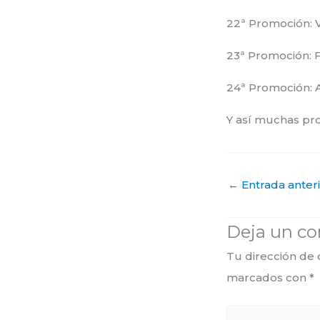
22ª Promoción: V
23ª Promoción: F
24ª Promoción: A
Y así muchas pro
←
Entrada anter
Deja un c
Tu dirección de 
marcados con
*
Escribe