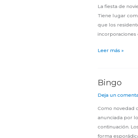
La fiesta de no
Tiene lugar com
que los residen
incorporaciones 
Leer más »
Bingo
Bingo
Deja un comenta
Como novedad del
anunciada por lo
continuación. Lo
forma esporádic