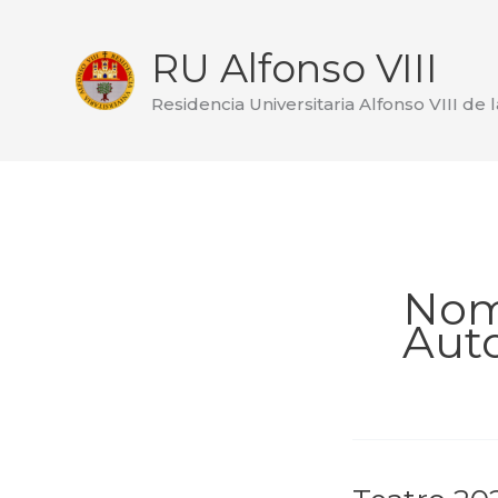
Ir
al
RU Alfonso VIII
contenido
Residencia Universitaria Alfonso VIII de 
Nom
Auto
Teatro