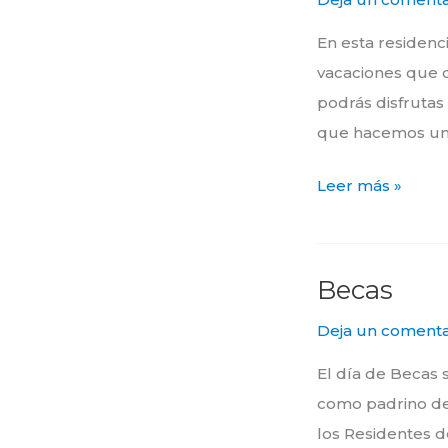
En esta residenc
vacaciones que d
podrás disfrutas 
que hacemos una
Leer más »
Becas
Becas
Deja un comenta
El día de Becas 
como padrino de 
los Residentes 