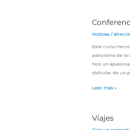
Conferenc
Conferencia
Pedraza
Noticias
/
direcci
2022/23
Este curso hemos
panorama de la m
hizo un apasiona
disfrutar de un
Leer más »
Viajes
Viajes
Deja un comenta