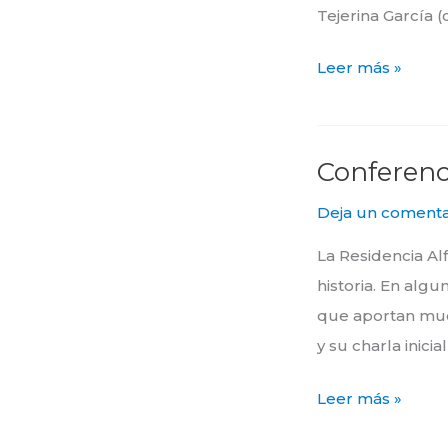
Tejerina García 
Leer más »
Conferenc
Conferencias
Deja un comenta
La Residencia Al
historia. En alg
que aportan much
y su charla inici
Leer más »