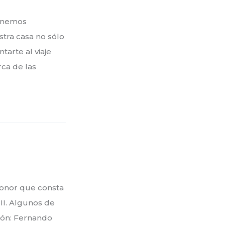
tenemos
stra casa no sólo
tarte al viaje
ca de las
Honor que consta
II. Algunos de
ión: Fernando