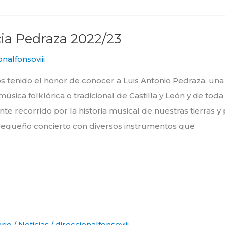
ia Pedraza 2022/23
onalfonsoviii
 tenido el honor de conocer a Luis Antonio Pedraza, una 
úsica folklórica o tradicional de Castilla y León y de tod
nte recorrido por la historia musical de nuestras tierras 
 pequeño concierto con diversos instrumentos que
rio
/
Noticias
/
direccionalfonsoviii