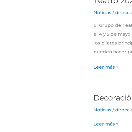
Teatro 20
2024
Noticias
/
direcci
El Grupo de Teatr
el 4 y 5 de mayo
los pilares princ
pueden hacer por
Leer más »
Decoració
Decoración
2022/23
Noticias
/
direcci
Leer más »