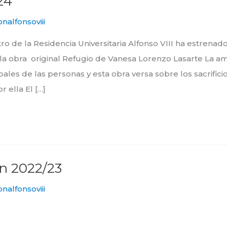
24
onalfonsoviii
o de la Residencia Universitaria Alfonso VIII ha estrenado
 la obra original Refugio de Vanesa Lorenzo Lasarte La a
ipales de las personas y esta obra versa sobre los sacrific
 ella El […]
n 2022/23
onalfonsoviii