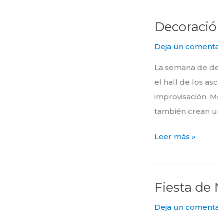
Decoración
Decoración
de
Deja un comenta
pasillos
La semana de dec
el hall de los a
improvisación. M
también crean u
Leer más »
Fiesta de
Fiesta
de
Deja un comenta
Noviembre